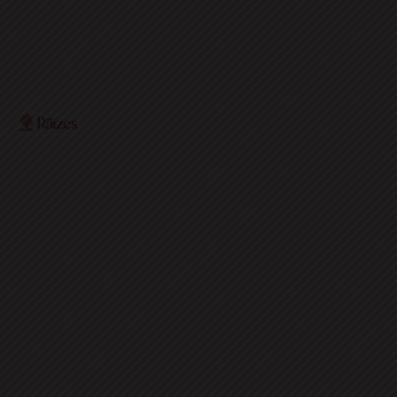
O Portal Raízes é a sua porta de entrada para as notícias mais
relevantes do interior baiano. Com um olhar atento para as
comunidades locais, o portal traz informações atualizadas
sobre política, economia, cultura, esportes e muito mais.
EDITORIAS
HOME
ACIDENTES
CONCURSOS E EMPREGO
DESTAQUES
EDUCAÇÃO
ENTRETERIMENTO E CULTURA
ESPORTES
FAMOSOS
POLICIA
POLITICA
REGIÃO
SAÚDE
ULTIMAS NOTICIAS