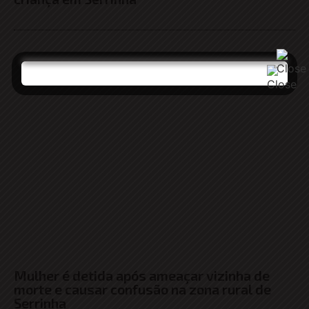
Mulher é detida após ameaçar vizinha de
morte e causar confusão na zona rural de
Serrinha