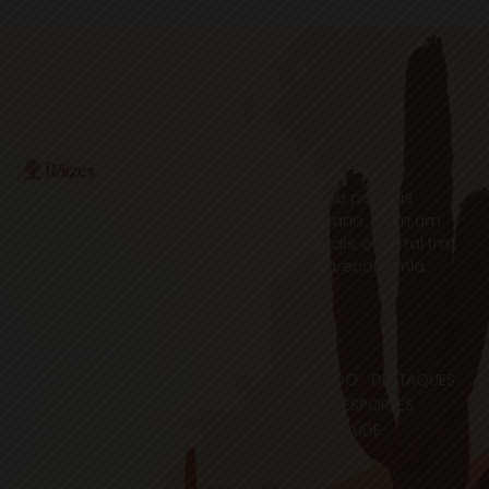
O Portal Raízes é a sua porta de entrada para as
notícias mais relevantes do interior baiano. Com um
olhar atento para as comunidades locais, o portal traz
informações atualizadas sobre política, economia,
cultura, esportes e muito mais.
EDITORIAS
HOME
ACIDENTES
CONCURSOS E EMPREGO
DESTAQUES
EDUCAÇÃO
ENTRETERIMENTO E CULTURA
ESPORTES
FAMOSOS
POLICIA
POLITICA
REGIÃO
SAÚDE
ULTIMAS NOTICIAS