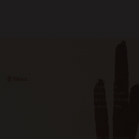
O Portal Raízes é a sua porta de entrada para as
notícias mais relevantes do interior baiano. Com um
olhar atento para as comunidades locais, o portal traz
informações atualizadas sobre política, economia,
cultura, esportes e muito mais.
EDITORIAS
HOME
ACIDENTES
CONCURSOS E EMPREGO
DESTAQUES