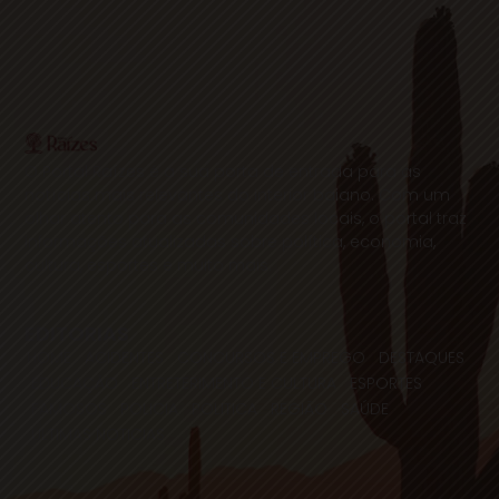
O Portal Raízes é a sua porta de entrada para as
notícias mais relevantes do interior baiano. Com um
olhar atento para as comunidades locais, o portal traz
informações atualizadas sobre política, economia,
cultura, esportes e muito mais.
EDITORIAS
HOME
ACIDENTES
CONCURSOS E EMPREGO
DESTAQUES
EDUCAÇÃO
ENTRETERIMENTO E CULTURA
ESPORTES
FAMOSOS
POLICIA
POLITICA
REGIÃO
SAÚDE
ULTIMAS NOTICIAS