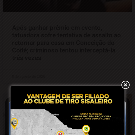
Após ganhar prêmio em evento,
tatuadora sofre tentativa de assalto ao
retornar para casa em Conceição do
Coité; criminoso tentou interceptá-la
três vezes
5 de agosto de 2026