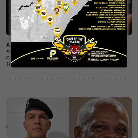
Após ganhar prêmio em evento, tatuadora
sofre tentativa de assalto ao retornar para
casa em Conceição do Coité; criminoso
tentou interceptá-la três vezes