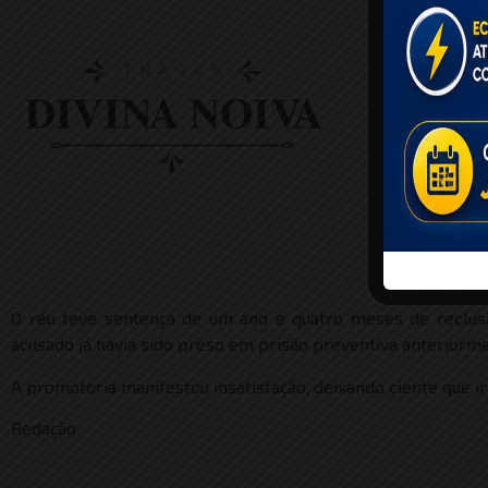
Pu
O réu teve sentença de um ano e quatro meses de reclusã
acusado já havia sido preso em prisão preventiva anteriorme
A promotoria manifestou insatisfação, deixando ciente que i
Redação