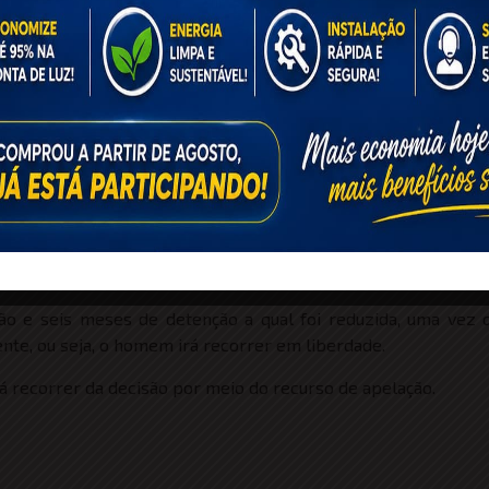
blicidade
o e seis meses de detenção a qual foi reduzida, uma vez 
nte, ou seja, o homem irá recorrer em liberdade.
rá recorrer da decisão por meio do recurso de apelação.