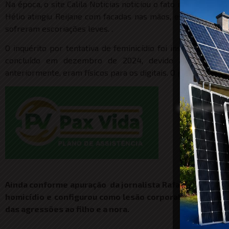
Na época, o site Calila Noticias noticiou o fato no qual a de
Hélio atingiu Reijane com facadas nas mãos, estômago, pesc
sofreram escoriações leves. .
O inquérito por tentativa de feminicídio foi instaurado e 
concluído em dezembro de 2024, devido às mudanças 
anteriormente, eram físicos para os digitais. O juiz de dire
Pu
Ainda conforme apuração da jornalista Rafaela, a maioria
homicídio e configurou como lesão corporal grave
.
Além
das agressões ao filho e a nora.