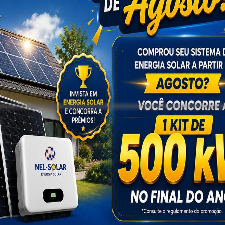
legada titular de Conceição do Coité Ludmila Araújo, relatou qu
oço e peito, sendo salva pelos seus familiares (filho e nora)
o processo tramitava na vara criminal desde o ocorrido, tendo
ocorridas na justiça devido à migração dos processos
ito responsável pela condução do julgamento é Gerivaldo Neiva.
blicidade
 dos jurados decidiram não classificar o crime de tentati
 disso, também o condenou por lesão corporal leve por 