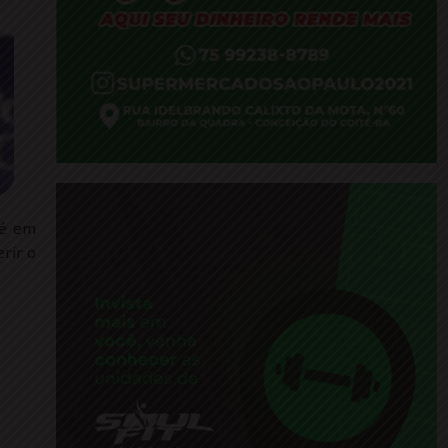
té em
rir o