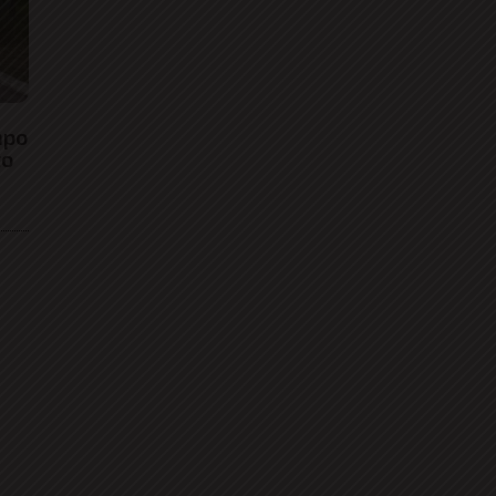
mpo
to