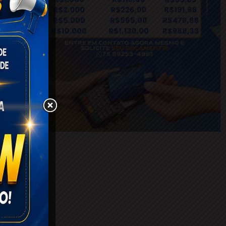
e José
, que
 sido
 que,
va de
conta