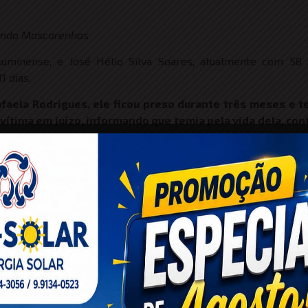
undo Mascarenhas
luminense, e José Hélio Silva Soares, atualmente com 58 
1 dias.
faela Rodrigues, ele ficou preso durante três meses e t
vítima em juízo, informando que temia pela vida dela, con
stentar os filhos, pois, estava passando necessidades.