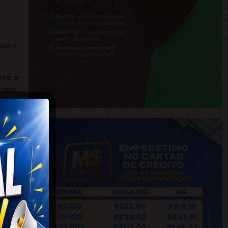
anos,
eve a
tudo,