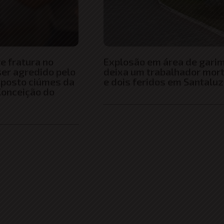
 fratura no
Explosão em área de gari
ser agredido pelo
deixa um trabalhador mor
uposto ciúmes da
e dois feridos em Santaluz
onceição do