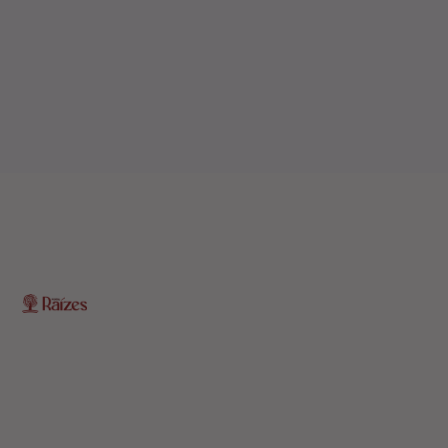
O Portal Raízes é a sua porta de entrada para as
notícias mais relevantes do interior baiano. Com um
olhar atento para as comunidades locais, o portal traz
informações atualizadas sobre política, economia,
cultura, esportes e muito mais.