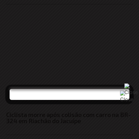
Ciclista morre após colisão com carro na BR-
324 em Riachão do Jacuípe