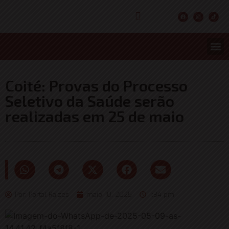
CONCURS
ENTRETER
ULTIMA
Coité: Provas do Processo
Seletivo da Saúde serão
realizadas em 25 de maio
Por:
Portal Raizes
maio 10, 2025
1:34 pm