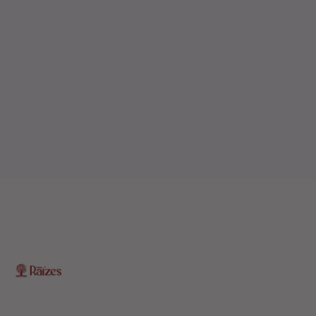
O Portal Raízes é a sua porta de entrada para as
notícias mais relevantes do interior baiano. Com um