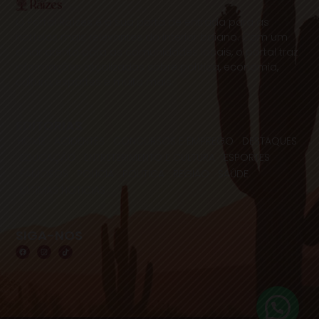
O Portal Raízes é a sua porta de entrada para as
notícias mais relevantes do interior baiano. Com um
olhar atento para as comunidades locais, o portal traz
informações atualizadas sobre política, economia,
cultura, esportes e muito mais.
EDITORIAS
HOME
ACIDENTES
CONCURSOS E EMPREGO
DESTAQUES
EDUCAÇÃO
ENTRETERIMENTO E CULTURA
ESPORTES
FAMOSOS
POLICIA
POLITICA
REGIÃO
SAÚDE
ULTIMAS NOTICIAS
SIGA-NOS