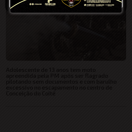
Adolescente de 13 anos tem moto
apreendida pela PM após ser flagrado
pilotando sem documentos e com barulho
excessivo no escapamento no centro de
Conceição do Coité