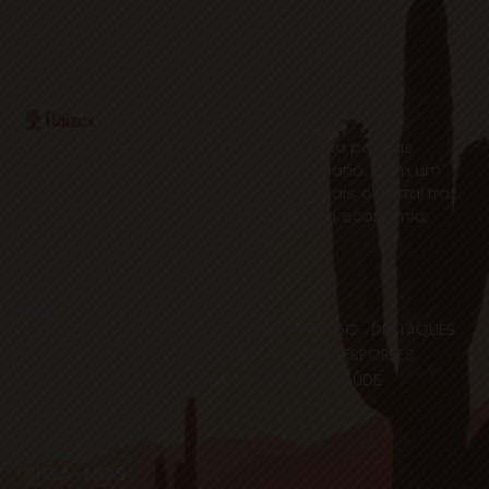
O Portal Raízes é a sua porta de entrada para as
notícias mais relevantes do interior baiano. Com um
olhar atento para as comunidades locais, o portal traz
informações atualizadas sobre política, economia,
cultura, esportes e muito mais.
EDITORIAS
HOME
ACIDENTES
CONCURSOS E EMPREGO
DESTAQUES
EDUCAÇÃO
ENTRETERIMENTO E CULTURA
ESPORTES
FAMOSOS
POLICIA
POLITICA
REGIÃO
SAÚDE
ULTIMAS NOTICIAS
SIGA-NOS