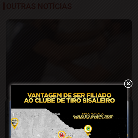
OUTRAS NOTÍCIAS
Homem sofre fratura no braço após ser
agredido pelo irmão por suposto ciúmes da
esposa em Conceição do Coité