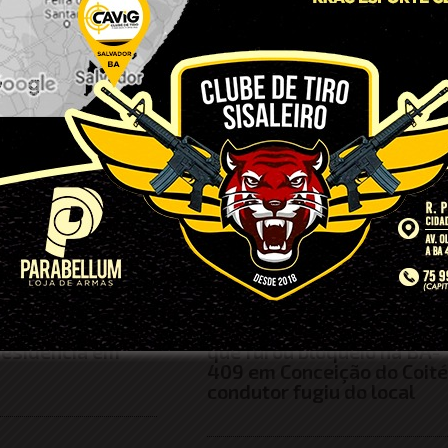
açada pelo
Funcionário de obra é
inho após ele
atropelado por motociclis
 residência em
que furou bloqueio na BA-
409 em Conceição do Coité
condutor fugiu do local