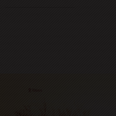
O Portal Raízes é a sua porta de entrada
para as notícias mais relevantes do interior
baiano. Com um olhar atento para as