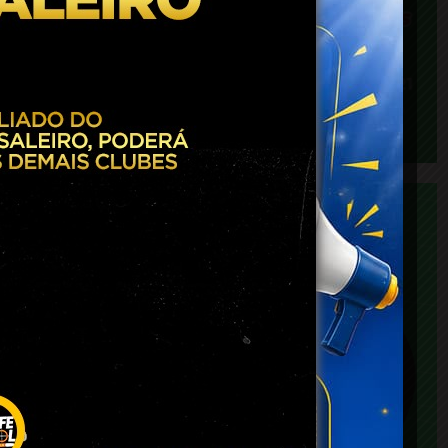
egião
ítima
que a
rante
strar