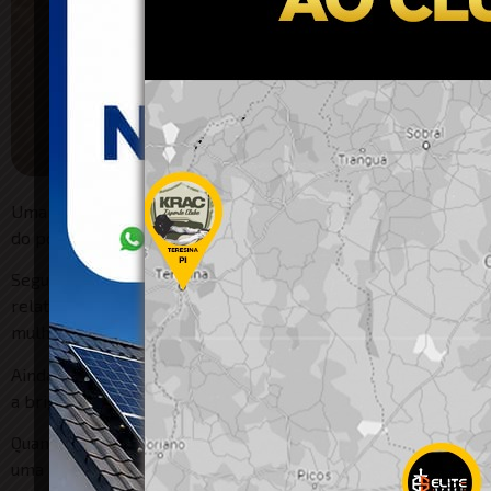
Uma mulher ficou ferida após se envolver em uma briga com
do povoado Tabuleiro da Amorosa, zona rural de Conceição do
Segundo informações da Polícia Militar, a guarnição foi ac
relatar que havia sido agredida pela sogra. De acordo com o
mulher advertiu o marido, que supostamente fazia uso de d
Ainda conforme o registro da ocorrência, a mulher relatou 
a briga, ela sofreu um ferimento na boca e afirmou que tam
Quando a guarnição chegou ao local, a sogra e as demais envo
uma queixa e a deixar o estabelecimento para evitar uma no