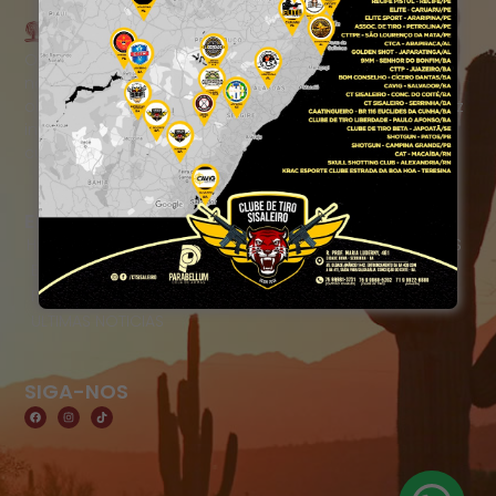
O Portal Raízes é a sua porta de entrada para as
notícias mais relevantes do interior baiano. Com um
olhar atento para as comunidades locais, o portal traz
informações atualizadas sobre política, economia,
cultura, esportes e muito mais.
EDITORIAS
HOME
ACIDENTES
CONCURSOS E EMPREGO
DESTAQUES
EDUCAÇÃO
ENTRETERIMENTO E CULTURA
ESPORTES
FAMOSOS
POLICIA
POLITICA
REGIÃO
SAÚDE
ULTIMAS NOTICIAS
SIGA-NOS