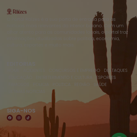
O Portal Raízes é a sua porta de entrada para as
notícias mais relevantes do interior baiano. Com um
olhar atento para as comunidades locais, o portal traz
informações atualizadas sobre política, economia,
cultura, esportes e muito mais.
EDITORIAS
HOME
ACIDENTES
CONCURSOS E EMPREGO
DESTAQUES
EDUCAÇÃO
ENTRETERIMENTO E CULTURA
ESPORTES
FAMOSOS
POLICIA
POLITICA
REGIÃO
SAÚDE
ULTIMAS NOTICIAS
SIGA-NOS