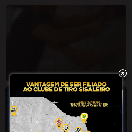
Homem sofre fratura no braço após ser
agredido pelo irmão por suposto ciúmes da
esposa em Conceição do Coité