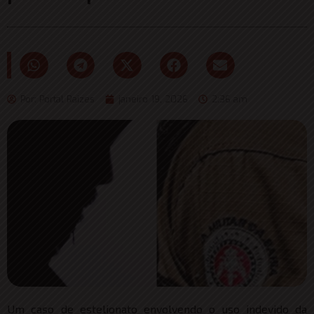
Por:
Portal Raizes
janeiro 19, 2026
2:36 am
Um caso de estelionato envolvendo o uso indevido da