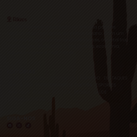
O Portal Raízes é a sua porta de entrada para as
notícias mais relevantes do interior baiano. Com um
olhar atento para as comunidades locais, o portal traz
informações atualizadas sobre política, economia,
cultura, esportes e muito mais.
EDITORIAS
HOME
ACIDENTES
CONCURSOS E EMPREGO
DESTAQUES
EDUCAÇÃO
ENTRETERIMENTO E CULTURA
ESPORTES
FAMOSOS
POLICIA
POLITICA
REGIÃO
SAÚDE
ULTIMAS NOTICIAS
SIGA-NOS