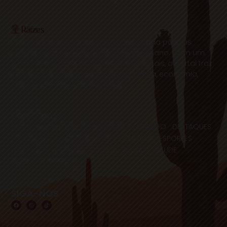
O Portal Raízes é a sua porta de entrada para as
notícias mais relevantes do interior baiano. Com um
olhar atento para as comunidades locais, o portal traz
informações atualizadas sobre política, economia,
cultura, esportes e muito mais.
EDITORIAS
HOME
ACIDENTES
CONCURSOS E EMPREGO
DESTAQUES
EDUCAÇÃO
ENTRETERIMENTO E CULTURA
ESPORTES
FAMOSOS
POLICIA
POLITICA
REGIÃO
SAÚDE
ULTIMAS NOTICIAS
SIGA-NOS