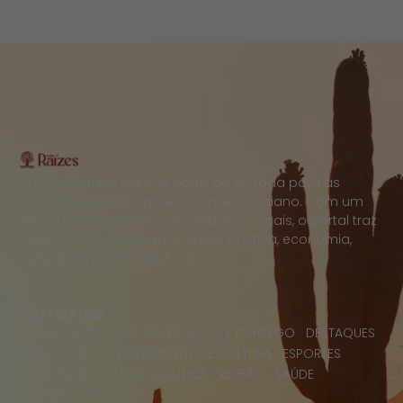
O Portal Raízes é a sua porta de entrada para as
notícias mais relevantes do interior baiano. Com um
olhar atento para as comunidades locais, o portal traz
informações atualizadas sobre política, economia,
cultura, esportes e muito mais.
EDITORIAS
HOME
ACIDENTES
CONCURSOS E EMPREGO
DESTAQUES
EDUCAÇÃO
ENTRETERIMENTO E CULTURA
ESPORTES
FAMOSOS
POLICIA
POLITICA
REGIÃO
SAÚDE
ULTIMAS NOTICIAS