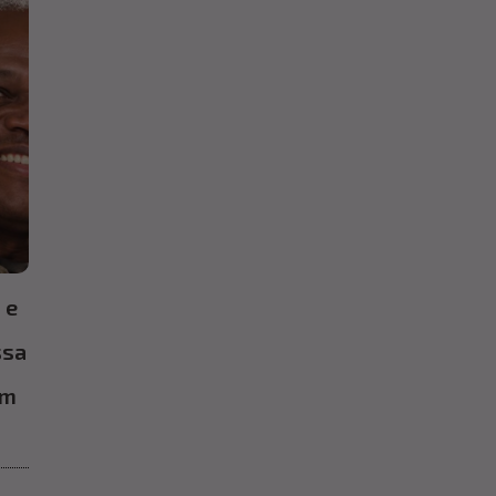
 e
ssa
em