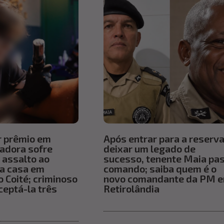
r prêmio em
Após entrar para a reserva
uadora sofre
deixar um legado de
 assalto ao
sucesso, tenente Maia pa
ra casa em
comando; saiba quem é o
 Coité; criminoso
novo comandante da PM 
ceptá-la três
Retirolândia