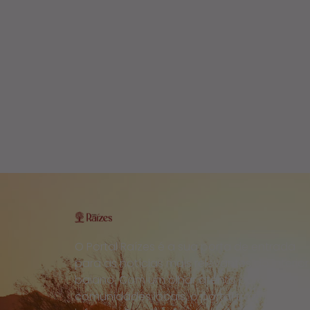
O Portal Raízes é a sua porta de entrada
para as notícias mais relevantes do interior
baiano. Com um olhar atento para as
comunidades locais, o portal traz