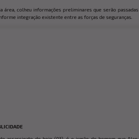
 da área, colheu informações preliminares que serão passadas
onforme integração existente entre as forças de seguranças.
LICIDADE
do assassinato de hoje (03), é o irmão do homem que Alan 