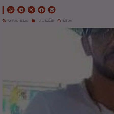
Por:
Portal Raizes
março 3, 2025
8:21 pm