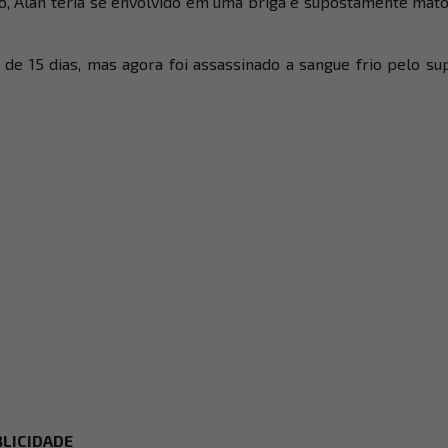
o, Alan teria se envolvido em uma briga e supostamente mat
 de 15 dias, mas agora foi assassinado a sangue frio pelo su
LICIDADE