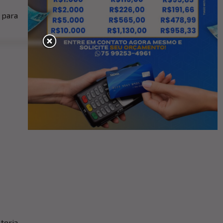
 para
teria