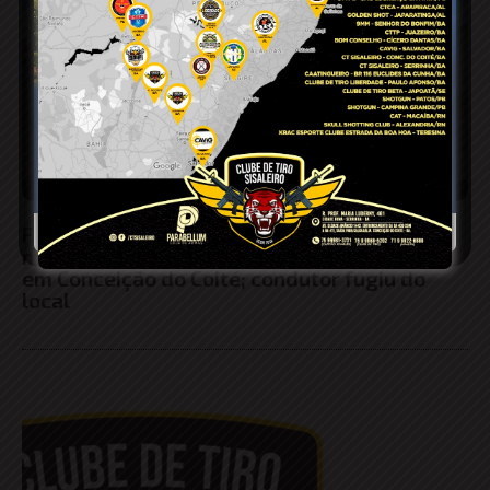
Funcionário de obra é atropelado por
motociclista que furou bloqueio na BA-409
em Conceição do Coité; condutor fugiu do
local