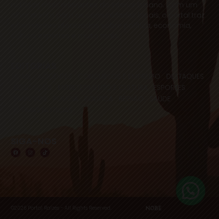
notícias mais relevantes do interior baiano. Com um
olhar atento para as comunidades locais, o portal traz
informações atualizadas sobre política, economia,
cultura, esportes e muito mais.
EDITORIAS
HOME
ACIDENTES
CONCURSOS E EMPREGO
DESTAQUES
EDUCAÇÃO
ENTRETERIMENTO E CULTURA
ESPORTES
FAMOSOS
POLICIA
POLITICA
REGIÃO
SAÚDE
ULTIMAS NOTICIAS
SIGA-NOS
©2026 Portal Raízes - All Rights Reserved.
NOBE