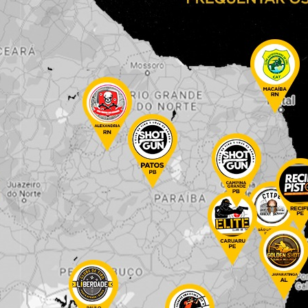
ado para prestar atendimento, e ela foi encaminhada a uma un
 equipe médica de que o quadro clínico havia se agravado, 
), em Salvador.
 em flagrante e foi conduzido à Delegacia Territorial de Serr
gou as agressões.
rão apuradas pela Polícia Civil durante a investigação.