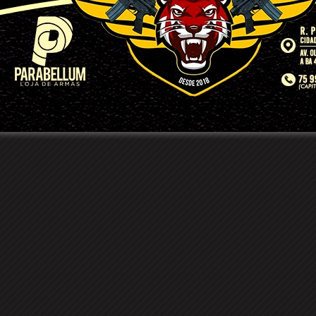
abalhador morto
moto apreendida pela PM
dos em Santaluz
após ser flagrado pilotan
sem documentos e com
barulho excessivo no
escapamento no centro de
Conceição do Coité