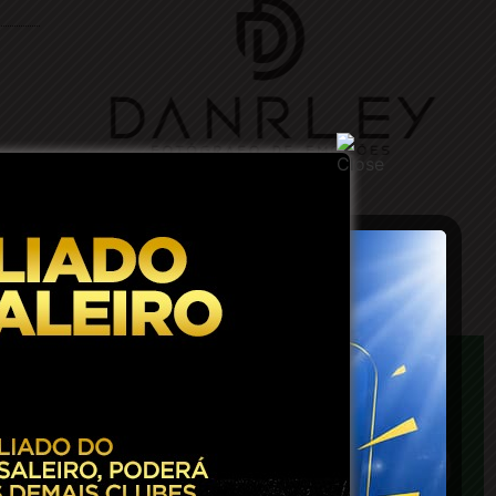
heira
ram a
o aos
o seu
e ele
es. O