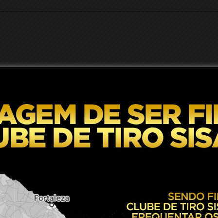
te domingo (28), em Barrocas, suspeito de manter a compan
so ocorreu em uma residência localizada no Centro da cidade.
 Portal Raízes, ao chegarem ao local, os policiais encontra
 ela havia fugido em busca de ajuda. Conforme relato prestad
durante todo o dia pelo companheiro, que também teria retirad
familiares, amigos ou acionasse a polícia.
capar em um momento de distração do suspeito e informou qu
relatou dificuldades para enxergar em decorrência das agressõ