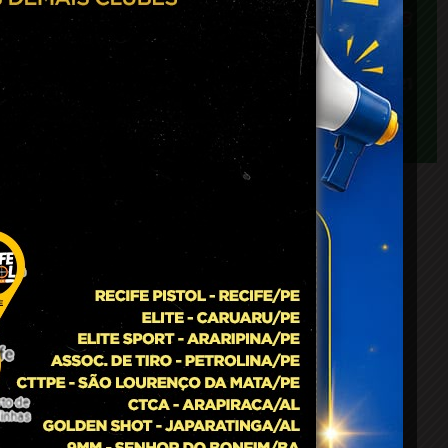
idade
sendo
inha,