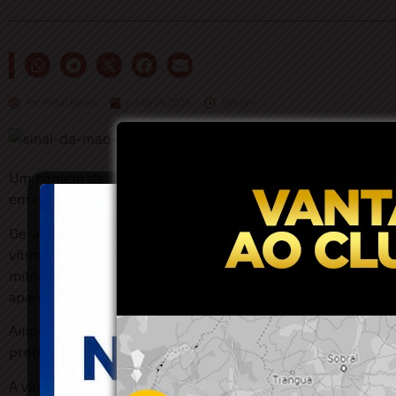
Por:
Portal Raizes
junho 29, 2026
5:59 am
Um homem de 45 anos foi preso em flagrante na noite des
em cárcere privado e de praticar agressões contra ela. O ca
De acordo com informações da Polícia Militar obtidas pelo
vítima, de 49 anos, na residência de um vizinho, para onde
militares, ela teria sido mantida trancada dentro de casa 
aparelho celular, impedindo que ela mantivesse contato com 
Ainda segundo o registro policial, a mulher conseguiu es
pretendia deixar o local.
A vítima apresentava lesões aparentes na região da face e 