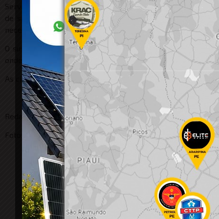
Serviço de Atendimento Móvel de Urgência (Samu) foi acion
de saúde. Posteriormente, a guarnição foi informada pela
necessária a regulação para o Hospital Geral do Estado (HGE
O suspeito foi localizado no imóvel, recebeu voz de prisão
onde foi autuado em flagrante. Durante a abordagem, ele ne
As circunstâncias relacionadas ao suposto cárcere privado se
Redação
Foto: Ilustração