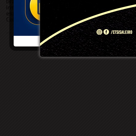
braço após ser agredido pelo
deixa um tr
irmão por suposto ciúmes da
e dois feri
esposa em Conceição do
Coité