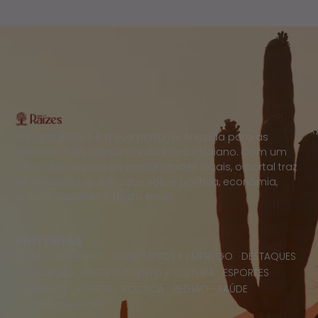
O Portal Raízes é a sua porta de entrada para as
notícias mais relevantes do interior baiano. Com um
olhar atento para as comunidades locais, o portal traz
informações atualizadas sobre política, economia,
cultura, esportes e muito mais.
EDITORIAS
HOME
ACIDENTES
CONCURSOS E EMPREGO
DESTAQUES
EDUCAÇÃO
ENTRETERIMENTO E CULTURA
ESPORTES
FAMOSOS
POLICIA
POLITICA
REGIÃO
SAÚDE
ULTIMAS NOTICIAS