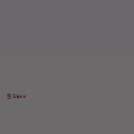
O Portal Raízes é a sua porta de entrada para as
notícias mais relevantes do interior baiano. Com um
olhar atento para as comunidades locais, o portal traz
informações atualizadas sobre política, economia,
cultura, esportes e muito mais.