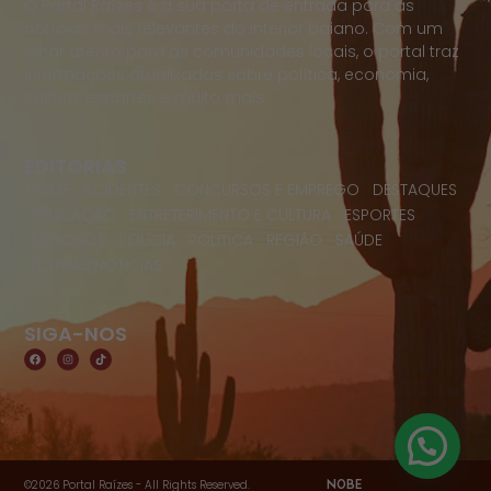
O Portal Raízes é a sua porta de entrada para as
notícias mais relevantes do interior baiano. Com um
olhar atento para as comunidades locais, o portal traz
informações atualizadas sobre política, economia,
cultura, esportes e muito mais.
EDITORIAS
HOME
ACIDENTES
CONCURSOS E EMPREGO
DESTAQUES
EDUCAÇÃO
ENTRETERIMENTO E CULTURA
ESPORTES
FAMOSOS
POLICIA
POLITICA
REGIÃO
SAÚDE
ULTIMAS NOTICIAS
SIGA-NOS
©2026 Portal Raízes - All Rights Reserved.
NOBE