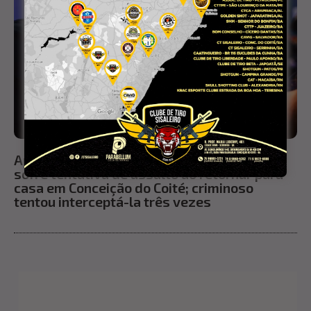
Após ganhar prêmio em evento, tatuadora
sofre tentativa de assalto ao retornar para
casa em Conceição do Coité; criminoso
tentou interceptá-la três vezes