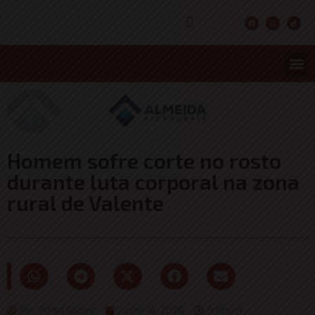
CONCURS
ENTRETER
ULTIMA
Homem sofre corte no rosto
durante luta corporal na zona
rural de Valente
Por:
Portal Raizes
junho 14, 2026
9:19 pm