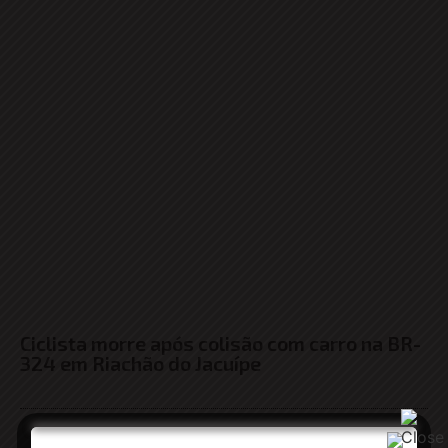
Ciclista morre após colisão com carro na BR-
324 em Riachão do Jacuípe