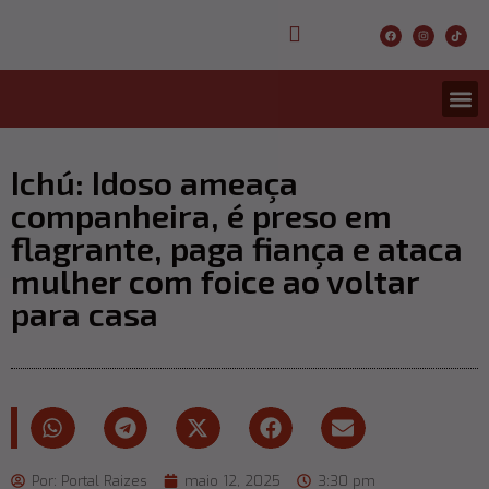
CONCURS
ENTRETER
ULTIMA
Ichú: Idoso ameaça
companheira, é preso em
flagrante, paga fiança e ataca
mulher com foice ao voltar
para casa
Por:
Portal Raizes
maio 12, 2025
3:30 pm