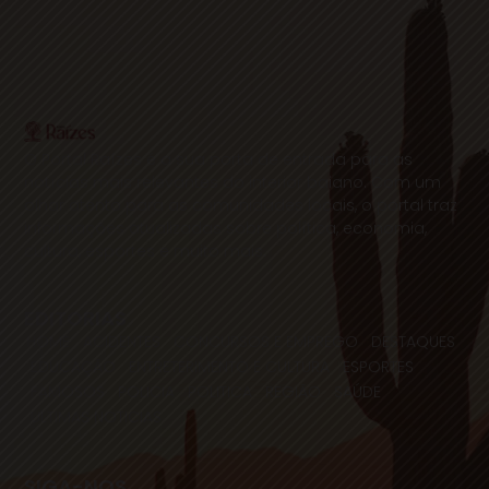
O Portal Raízes é a sua porta de entrada para as
notícias mais relevantes do interior baiano. Com um
olhar atento para as comunidades locais, o portal traz
informações atualizadas sobre política, economia,
cultura, esportes e muito mais.
EDITORIAS
HOME
ACIDENTES
CONCURSOS E EMPREGO
DESTAQUES
EDUCAÇÃO
ENTRETERIMENTO E CULTURA
ESPORTES
FAMOSOS
POLICIA
POLITICA
REGIÃO
SAÚDE
ULTIMAS NOTICIAS
SIGA-NOS