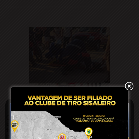
Coité: mulher sofre suspeita de traumatismo
craniano grave após cair de moto;
testemunhas relatam que poeira levantada
por ônibus pode ter causado perda de