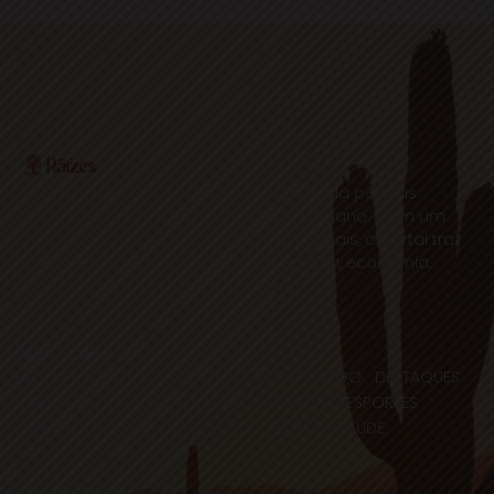
O Portal Raízes é a sua porta de entrada para as
notícias mais relevantes do interior baiano. Com um
olhar atento para as comunidades locais, o portal traz
informações atualizadas sobre política, economia,
cultura, esportes e muito mais.
EDITORIAS
HOME
ACIDENTES
CONCURSOS E EMPREGO
DESTAQUES
EDUCAÇÃO
ENTRETERIMENTO E CULTURA
ESPORTES
FAMOSOS
POLICIA
POLITICA
REGIÃO
SAÚDE
ULTIMAS NOTICIAS