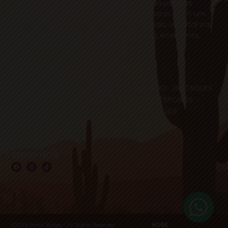
O Portal Raízes é a sua porta de entrada para as
notícias mais relevantes do interior baiano. Com um
olhar atento para as comunidades locais, o portal traz
informações atualizadas sobre política, economia,
cultura, esportes e muito mais.
EDITORIAS
HOME
ACIDENTES
CONCURSOS E EMPREGO
DESTAQUES
EDUCAÇÃO
ENTRETERIMENTO E CULTURA
ESPORTES
FAMOSOS
POLICIA
POLITICA
REGIÃO
SAÚDE
ULTIMAS NOTICIAS
SIGA-NOS
©2026 Portal Raízes - All Rights Reserved.
NOBE