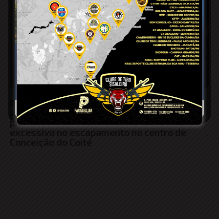
Adolescente de 13 anos tem moto
apreendida pela PM após ser flagrado
pilotando sem documentos e com barulho
excessivo no escapamento no centro de
Conceição do Coité