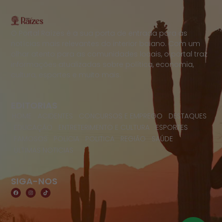
O Portal Raízes é a sua porta de entrada para as
notícias mais relevantes do interior baiano. Com um
olhar atento para as comunidades locais, o portal traz
informações atualizadas sobre política, economia,
cultura, esportes e muito mais.
EDITORIAS
HOME
ACIDENTES
CONCURSOS E EMPREGO
DESTAQUES
EDUCAÇÃO
ENTRETERIMENTO E CULTURA
ESPORTES
FAMOSOS
POLICIA
POLITICA
REGIÃO
SAÚDE
ULTIMAS NOTICIAS
SIGA-NOS