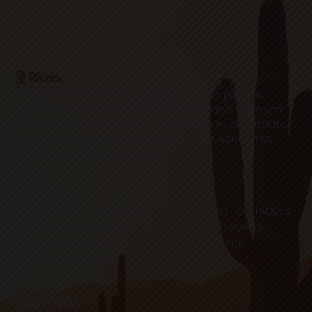
O Portal Raízes é a sua porta de entrada para as
notícias mais relevantes do interior baiano. Com um
olhar atento para as comunidades locais, o portal traz
informações atualizadas sobre política, economia,
cultura, esportes e muito mais.
EDITORIAS
HOME
ACIDENTES
CONCURSOS E EMPREGO
DESTAQUES
EDUCAÇÃO
ENTRETERIMENTO E CULTURA
ESPORTES
FAMOSOS
POLICIA
POLITICA
REGIÃO
SAÚDE
ULTIMAS NOTICIAS
SIGA-NOS