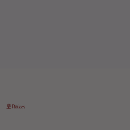
O Portal Raízes é a sua porta de entrada para as
notícias mais relevantes do interior baiano. Com um
olhar atento para as comunidades locais, o portal traz