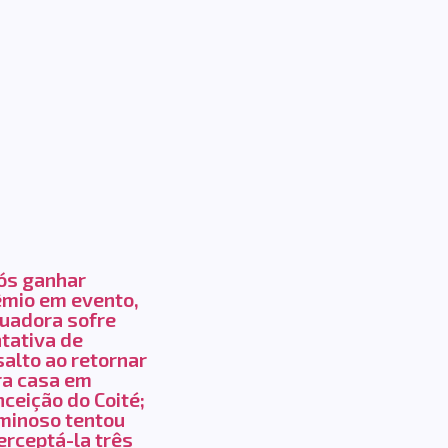
ós ganhar
êmio em evento,
tuadora sofre
tativa de
alto ao retornar
ra casa em
ceição do Coité;
iminoso tentou
erceptá-la três