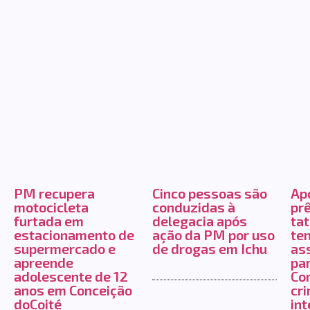
PM recupera
Cinco pessoas são
Ap
motocicleta
conduzidas à
pr
furtada em
delegacia após
ta
estacionamento de
ação da PM por uso
ten
supermercado e
de drogas em Ichu
ass
apreende
pa
adolescente de 12
Con
anos em Conceição
cr
doCoité
int