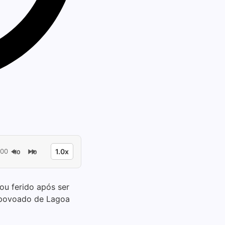
:00
1.0x
10
10
ou ferido após ser
 povoado de Lagoa