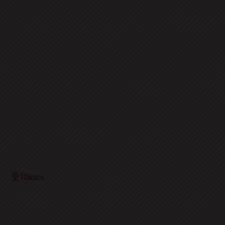
O Portal Raízes é a sua porta de entrada para as
notícias mais relevantes do interior baiano. Com um
olhar atento para as comunidades locais, o portal traz
informações atualizadas sobre política, economia,