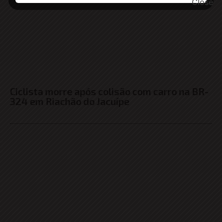
Ciclista morre após colisão com carro na BR-
324 em Riachão do Jacuípe