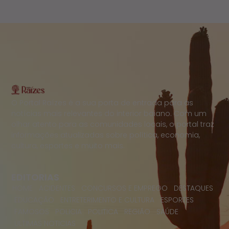
O Portal Raízes é a sua porta de entrada para as
notícias mais relevantes do interior baiano. Com um
olhar atento para as comunidades locais, o portal traz
informações atualizadas sobre política, economia,
cultura, esportes e muito mais.
EDITORIAS
HOME
ACIDENTES
CONCURSOS E EMPREGO
DESTAQUES
EDUCAÇÃO
ENTRETERIMENTO E CULTURA
ESPORTES
FAMOSOS
POLICIA
POLITICA
REGIÃO
SAÚDE
ULTIMAS NOTICIAS