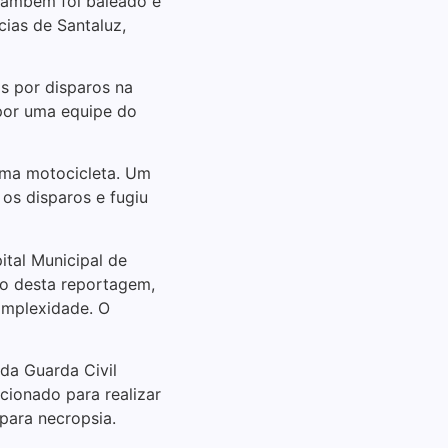
 também foi baleado e
cias de Santaluz,
os por disparos na
 por uma equipe do
uma motocicleta. Um
os disparos e fugiu
ital Municipal de
ão desta reportagem,
omplexidade. O
 da Guarda Civil
cionado para realizar
 para necropsia.