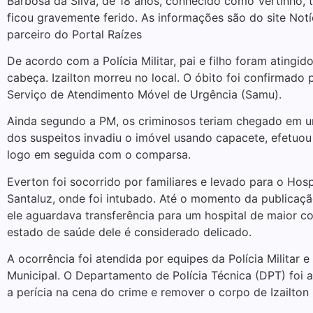
Barbosa da Silva, de 18 anos, conhecido como Vertinho,
ficou gravemente ferido. As informações são do site Notí
parceiro do Portal Raízes
De acordo com a Polícia Militar, pai e filho foram atingid
cabeça. Izailton morreu no local. O óbito foi confirmado
Serviço de Atendimento Móvel de Urgência (Samu).
Ainda segundo a PM, os criminosos teriam chegado em 
dos suspeitos invadiu o imóvel usando capacete, efetuou 
logo em seguida com o comparsa.
Everton foi socorrido por familiares e levado para o Hosp
Santaluz, onde foi intubado. Até o momento da publicaç
ele aguardava transferência para um hospital de maior c
estado de saúde dele é considerado delicado.
A ocorrência foi atendida por equipes da Polícia Militar e
Municipal. O Departamento de Polícia Técnica (DPT) foi a
a perícia na cena do crime e remover o corpo de Izailton