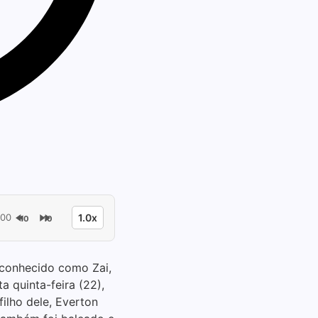
:00
1.0x
10
10
 conhecido como Zai,
a quinta-feira (22),
filho dele, Everton