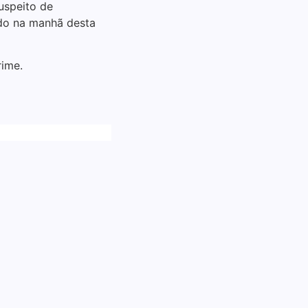
uspeito de
ado na manhã desta
rime.