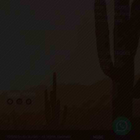
O Portal Raízes é a sua porta de entrada para as
notícias mais relevantes do interior baiano. Com um
olhar atento para as comunidades locais, o portal traz
informações atualizadas sobre política, economia,
cultura, esportes e muito mais.
EDITORIAS
HOME
ACIDENTES
CONCURSOS E EMPREGO
DESTAQUES
EDUCAÇÃO
ENTRETERIMENTO E CULTURA
ESPORTES
FAMOSOS
POLICIA
POLITICA
REGIÃO
SAÚDE
ULTIMAS NOTICIAS
SIGA-NOS
©2026 Portal Raízes - All Rights Reserved.
NOBE