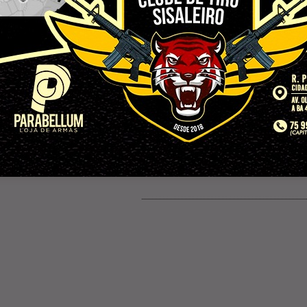
as são
Após ganhar prêmio em
à delegacia após
evento, tatuadora sofre
por uso de
tentativa de assalto ao
chu
retornar para casa em
Conceição do Coité; crimin
tentou interceptá-la três
vezes