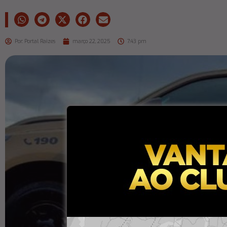
Por:
Portal Raizes
março 22, 2025
7:43 pm