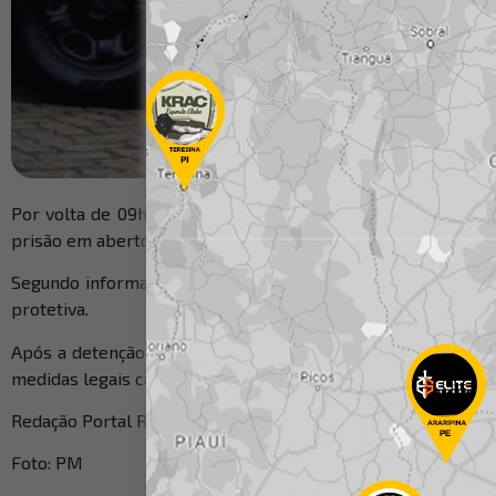
Por volta de 09h45 deste sábado, 22, policiais militares 
prisão em aberto na rua da Vitória, distrito de Salgadália, em
Segundo informações da Polícia Militar, a acusada é uma 
protetiva.
Após a detenção, a conduzida foi apresentada na Delegacia 
medidas legais cabíveis.
Redação Portal Raízes com informações do 16° BPM
Foto: PM