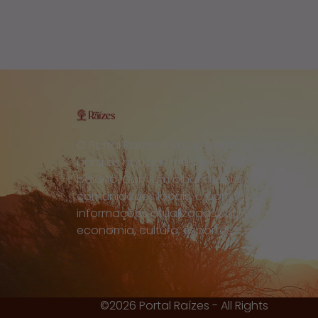
O Portal Raízes é a sua porta de entrada
para as notícias mais relevantes do interior
baiano. Com um olhar atento para as
comunidades locais, o portal traz
informações atualizadas sobre política,
economia, cultura, esportes e muito mais.
©2026 Portal Raízes - All Rights