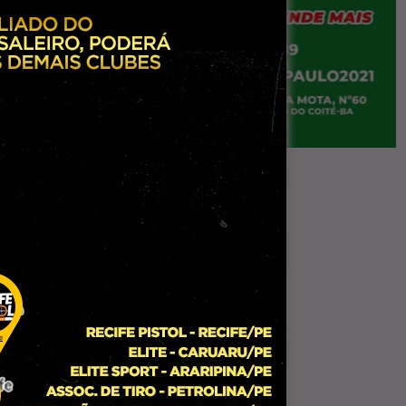
do de
edida
as as