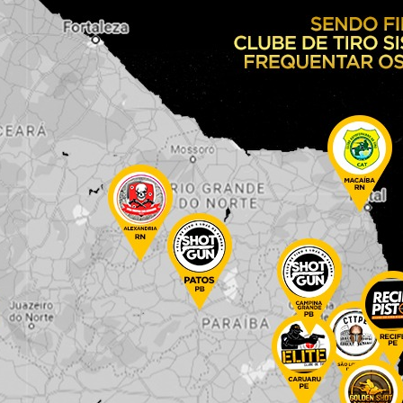
de Conceição do Coité realizaram o cumprimento de um manda
 Conceição do Coité.
mulher que não teve a identidade revelada descumpriu uma m
de Polícia Civil de Riachão do Jacuípe–BA, onde foram adotad