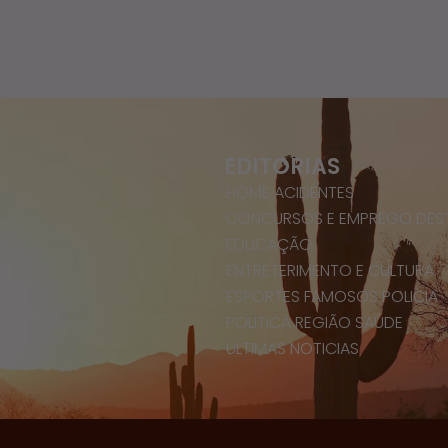
EDITORIAS
HOME
ACIDENTES
CONCURSOS E EMPREGO
DES
EDUCAÇÃO
ENTRETERIMENTO E CULTURA
ESPORTES
FAMOSOS
POLICIA
POLITICA
REGIÃO
SAÚDE
ULTIMAS NOTICIAS