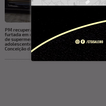
PM recupera motocicleta
Cinco pesso
furtada em estacionamento
conduzidas 
de supermercado e apreende
ação da PM 
adolescente de 12 anos em
drogas em I
Conceição doCoité