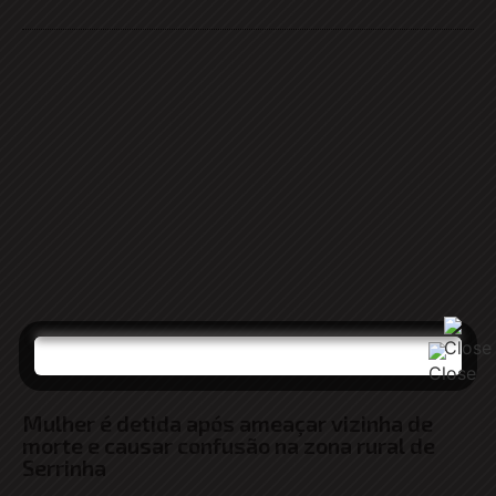
Mulher é detida após ameaçar vizinha de
morte e causar confusão na zona rural de
Serrinha