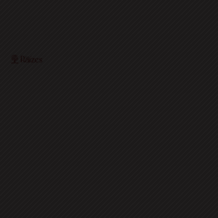
O Portal Raízes é a sua porta de entrada para as
notícias mais relevantes do interior baiano. Com um
olhar atento para as comunidades locais, o portal traz
informações atualizadas sobre política, economia,
cultura, esportes e muito mais.
EDITORIAS
HOME
ACIDENTES
CONCURSOS E EMPREGO
DESTAQUES
EDUCAÇÃO
ENTRETERIMENTO E CULTURA
ESPORTES
FAMOSOS
POLICIA
POLITICA
REGIÃO
SAÚDE
ULTIMAS NOTICIAS
SIGA-NOS