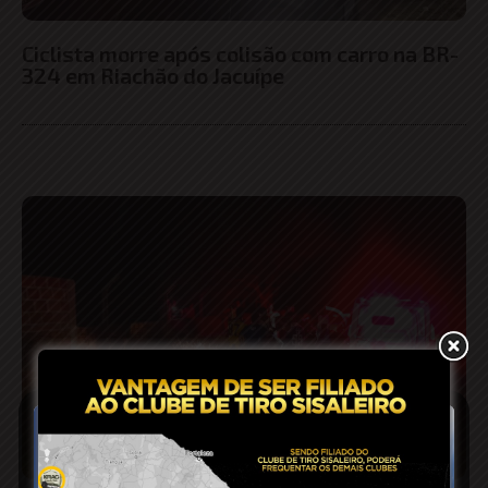
Ciclista morre após colisão com carro na BR-
324 em Riachão do Jacuípe