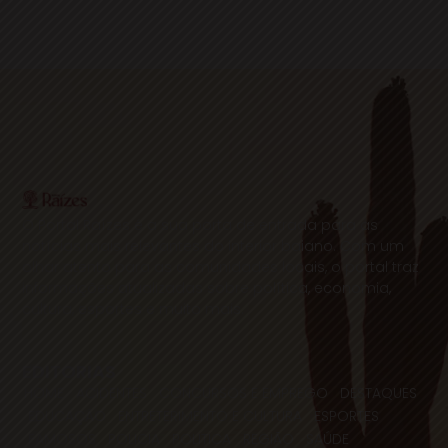
O Portal Raízes é a sua porta de entrada para as
notícias mais relevantes do interior baiano. Com um
olhar atento para as comunidades locais, o portal traz
informações atualizadas sobre política, economia,
cultura, esportes e muito mais.
EDITORIAS
HOME
ACIDENTES
CONCURSOS E EMPREGO
DESTAQUES
EDUCAÇÃO
ENTRETERIMENTO E CULTURA
ESPORTES
FAMOSOS
POLICIA
POLITICA
REGIÃO
SAÚDE