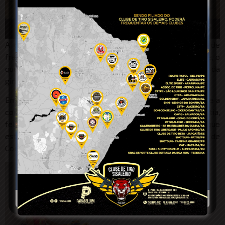
00:00
00:26
A coordenação também condenou qualquer tentativa de
fraude, como burlar as regras ou prejudicar outra equipe, o
que resultaria na perda de pontos ou na eliminação da
gincana, dentre outras obrigações.
Embora uma equipe tenha vencido o jogo, é evidente que a
comunidade levou a melhor, demonstrando simpatia,
felicidade e inteligência durante a atividade recreativa que
está retornando com força aos bairros e localidades de
Coité.