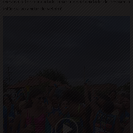
mesmo a terceira idade teve a oportunidade de reviver a
infância ao andar de velotrô.
Tocador
de
vídeo