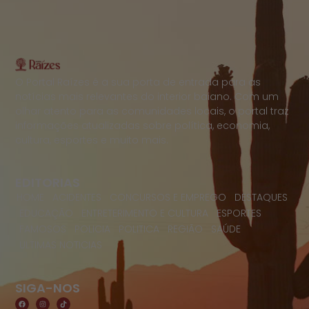
O Portal Raízes é a sua porta de entrada para as
notícias mais relevantes do interior baiano. Com um
olhar atento para as comunidades locais, o portal traz
informações atualizadas sobre política, economia,
cultura, esportes e muito mais.
EDITORIAS
HOME
ACIDENTES
CONCURSOS E EMPREGO
DESTAQUES
EDUCAÇÃO
ENTRETERIMENTO E CULTURA
ESPORTES
FAMOSOS
POLICIA
POLITICA
REGIÃO
SAÚDE
ULTIMAS NOTICIAS
SIGA-NOS