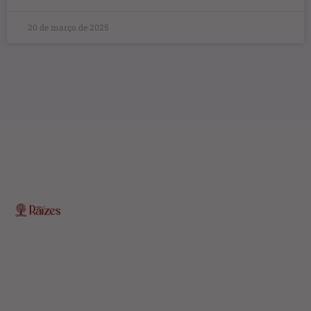
20 de março de 2025
O Portal Raízes é a sua porta de entrada para as
notícias mais relevantes do interior baiano. Com um
olhar atento para as comunidades locais, o portal traz
informações atualizadas sobre política, economia,
cultura, esportes e muito mais.