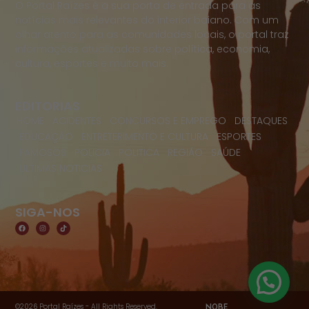
O Portal Raízes é a sua porta de entrada para as
notícias mais relevantes do interior baiano. Com um
olhar atento para as comunidades locais, o portal traz
informações atualizadas sobre política, economia,
cultura, esportes e muito mais.
EDITORIAS
HOME
ACIDENTES
CONCURSOS E EMPREGO
DESTAQUES
EDUCAÇÃO
ENTRETERIMENTO E CULTURA
ESPORTES
FAMOSOS
POLICIA
POLITICA
REGIÃO
SAÚDE
ULTIMAS NOTICIAS
SIGA-NOS
©2026 Portal Raízes - All Rights Reserved.
NOBE