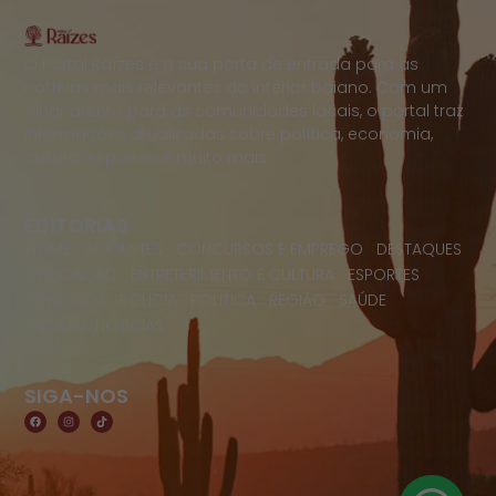
O Portal Raízes é a sua porta de entrada para as
notícias mais relevantes do interior baiano. Com um
olhar atento para as comunidades locais, o portal traz
informações atualizadas sobre política, economia,
cultura, esportes e muito mais.
EDITORIAS
HOME
ACIDENTES
CONCURSOS E EMPREGO
DESTAQUES
EDUCAÇÃO
ENTRETERIMENTO E CULTURA
ESPORTES
FAMOSOS
POLICIA
POLITICA
REGIÃO
SAÚDE
ULTIMAS NOTICIAS
SIGA-NOS