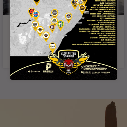
Mototaxista e passageira ficam feridos
após mulher enganchar pé no pneu da
moto e cairem em Conceição do Coité
30 de janeiro de 2025