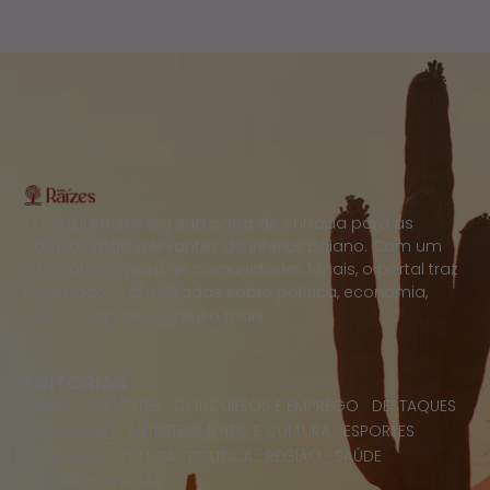
O Portal Raízes é a sua porta de entrada para as
notícias mais relevantes do interior baiano. Com um
olhar atento para as comunidades locais, o portal traz
informações atualizadas sobre política, economia,
cultura, esportes e muito mais.
EDITORIAS
HOME
ACIDENTES
CONCURSOS E EMPREGO
DESTAQUES
EDUCAÇÃO
ENTRETERIMENTO E CULTURA
ESPORTES
FAMOSOS
POLICIA
POLITICA
REGIÃO
SAÚDE
ULTIMAS NOTICIAS