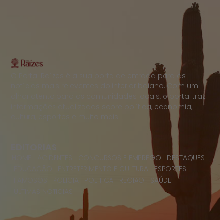
O Portal Raízes é a sua porta de entrada para as
notícias mais relevantes do interior baiano. Com um
olhar atento para as comunidades locais, o portal traz
informações atualizadas sobre política, economia,
cultura, esportes e muito mais.
EDITORIAS
HOME
ACIDENTES
CONCURSOS E EMPREGO
DESTAQUES
EDUCAÇÃO
ENTRETERIMENTO E CULTURA
ESPORTES
FAMOSOS
POLICIA
POLITICA
REGIÃO
SAÚDE
ULTIMAS NOTICIAS