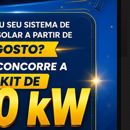
CAPS de Coité realiza 350
atendimentos semanais e tem mais de
5 mil pacientes cadastrados: “Um
aumento expressivo”
22 de novembro de 2024