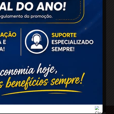
SIGA-NOS
URA
IA
NOBE