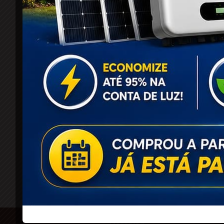
O Portal Raízes é a sua porta de entrada para
as notícias mais relevantes do interior baiano.
Com um olhar atento para as comunidades
locais, o portal traz informações atualizadas
sobre política, economia, cultura, esportes e
muito mais.
©2026 Portal Raízes - All Rights