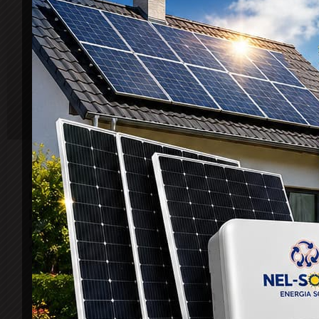
Coité: Médico Rangel Mascarenhas
revela que, de cada 10 pacientes que
procuram consultório, cerca de 8 são
por conta de crises de ansiedade pelo
excesso de trabalho
10 de fevereiro de 2025