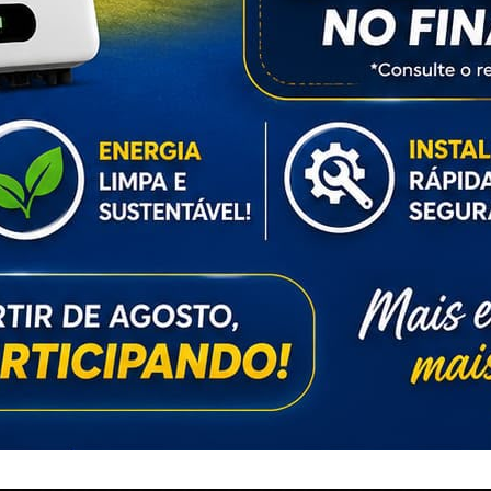
EDITORIAS
HOME
ACIDENTES
CONCURSOS E EMPREGO
DESTAQUES
EDUCAÇÃO
ENTRETERIMENTO E CULT
ESPORTES
FAMOSOS
POLIC
POLITICA
REGIÃO
SAÚDE
ULTIMAS NOTICIAS