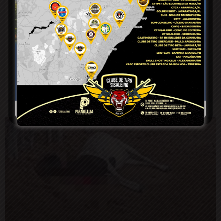
Vídeo: Após atacar cachorro,
Tamanduá-mirim é resgatado pelo
Águia Resgate na zona rural de
Conceição do Coité
9 de abril de 2025