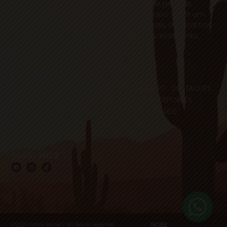
O Portal Raízes é a sua porta de entrada para as
notícias mais relevantes do interior baiano. Com um
olhar atento para as comunidades locais, o portal traz
informações atualizadas sobre política, economia,
cultura, esportes e muito mais.
EDITORIAS
HOME
ACIDENTES
CONCURSOS E EMPREGO
DESTAQUES
EDUCAÇÃO
ENTRETERIMENTO E CULTURA
ESPORTES
FAMOSOS
POLICIA
POLITICA
REGIÃO
SAÚDE
ULTIMAS NOTICIAS
SIGA-NOS
©2026 Portal Raízes - All Rights Reserved.
NOBE