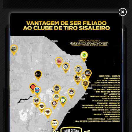
Mulher aciona PM após suposto caso
de agressão e atropelamento no
distrito de Salgadália em Conceição do
Coité; vizinhos apresentam versão
diferente
11 de abril de 2025