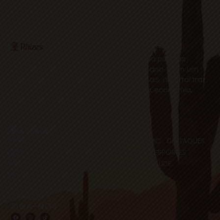
O Portal Raízes é a sua porta de entrada para as
notícias mais relevantes do interior baiano. Com um
olhar atento para as comunidades locais, o portal traz
informações atualizadas sobre política, economia,
cultura, esportes e muito mais.
EDITORIAS
HOME
ACIDENTES
CONCURSOS E EMPREGO
DESTAQUES
EDUCAÇÃO
ENTRETERIMENTO E CULTURA
ESPORTES
FAMOSOS
POLICIA
POLITICA
REGIÃO
SAÚDE
ULTIMAS NOTICIAS
SIGA-NOS