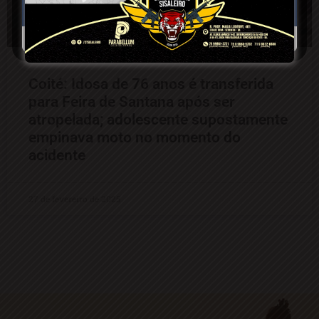
Coité: Idosa de 76 anos é transferida
para Feira de Santana após ser
atropelada; adolescente supostamente
empinava moto no momento do
acidente
27 de fevereiro de 2025