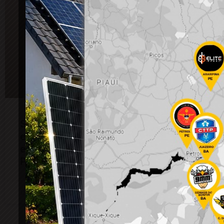
Suposto autor do acidente que matou
entregador de delivery pode se
entregar à qualquer momento, diz
Polícia Civil
18 de novembro de 2024